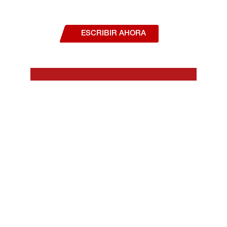
¿Deseas hablar con un asesor, o estás
interesado en alguno de nuestros
productos o servicios?
ESCRIBIR AHORA