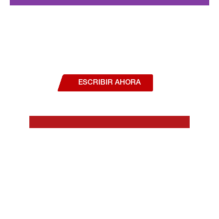
¿Deseas hablar con un asesor, o estás
interesado en alguno de nuestros
productos o servicios?
ESCRIBIR AHORA