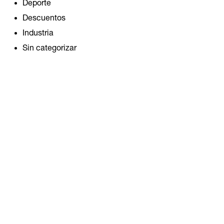
ESPELEOLOGIA CON FRENADO
Deporte
5 REF D009AA00
Descuentos
$
892.500
IVA Incluido
Industria
Sin categorizar
COMPRAR PRODUCTO