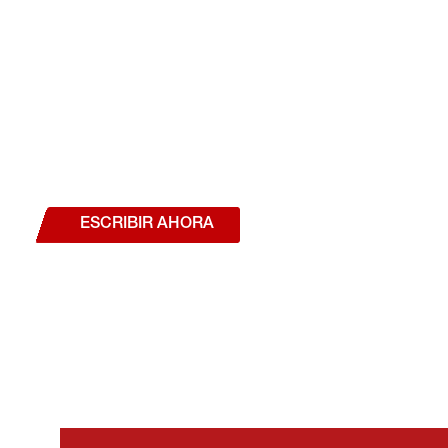
¿Deseas hablar con un a
estás interesado en a
nuestros productos o se
ESCRIBIR AHORA