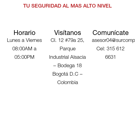
TU SEGURIDAD AL MAS ALTO NIVEL
Horario
Visítanos
Comunícate
Lunes a Viernes
Cl. 12 #79a 25,
asesor04@surcomp
08:00AM a
Parque
Cel: 315 612
05:00PM
Industrial Alsacia
6631
– Bodega 18
Bogotá D.C –
Colombia
¿Deseas hablar con un asesor, o estás
interesado en alguno de nuestros
productos o servicios?