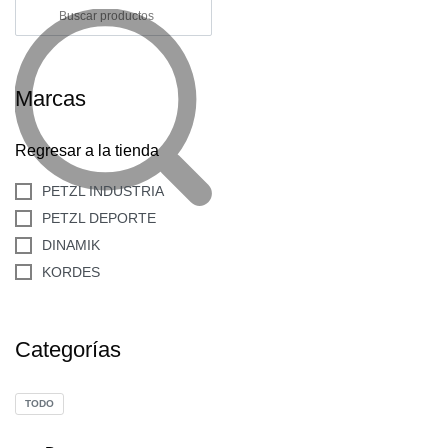
Marcas
Regresar a la tienda
PETZL INDUSTRIA
PETZL DEPORTE
DINAMIK
KORDES
Categorías
-39% DE DESCUENTO
TODO
PETZL JOKO-Y 60 CM 30 CM 