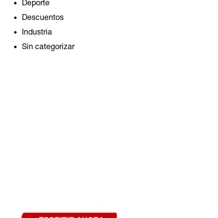
Deporte
Descuentos
$
174.930
$
105.910
IVA 
Industria
Sin categorizar
COMPRAR PRODUCTO
¿Deseas hablar con un a
estás interesado en a
nuestros productos o se