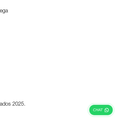
dega
vados 2025.
CHAT