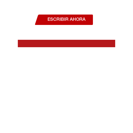
¿Deseas hablar con un asesor, o estás
interesado en alguno de nuestros
productos o servicios?
ESCRIBIR AHORA