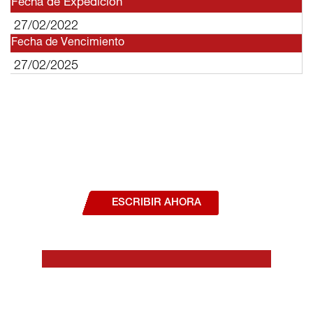
Fecha de Expedición
27/02/2022
Fecha de Vencimiento
27/02/2025
¿Deseas hablar con un asesor, o estás
interesado en alguno de nuestros
productos o servicios?
ESCRIBIR AHORA