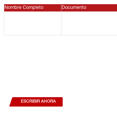
Nombre Completo
Documento
¿Deseas hablar con un a
estás interesado en a
nuestros productos o se
ESCRIBIR AHORA