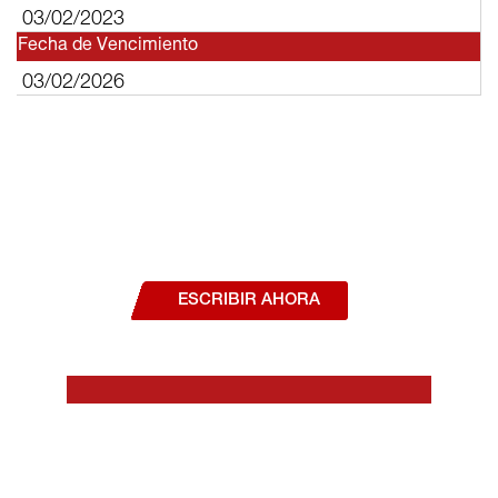
03/02/2023
Fecha de Vencimiento
03/02/2026
¿Deseas hablar con un asesor, o estás
interesado en alguno de nuestros
productos o servicios?
ESCRIBIR AHORA