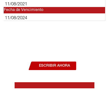
11/08/2021
Fecha de Vencimiento
11/08/2024
¿Deseas hablar con un asesor, o estás
interesado en alguno de nuestros
productos o servicios?
ESCRIBIR AHORA