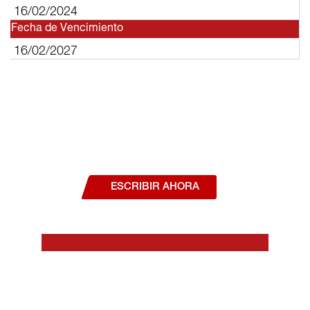
16/02/2024
Fecha de Vencimiento
16/02/2027
¿Deseas hablar con un asesor, o estás
interesado en alguno de nuestros
productos o servicios?
ESCRIBIR AHORA