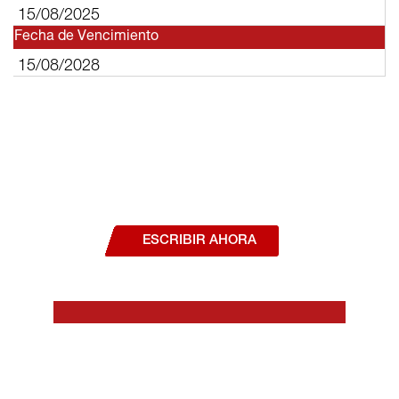
15/08/2025
Fecha de Vencimiento
15/08/2028
¿Deseas hablar con un asesor, o estás
interesado en alguno de nuestros
productos o servicios?
ESCRIBIR AHORA