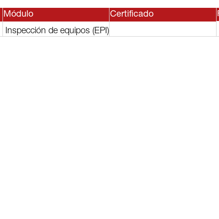
Módulo
Certificado
Inspección de equipos (EPI)
sesor, o
lguno de
rvicios?