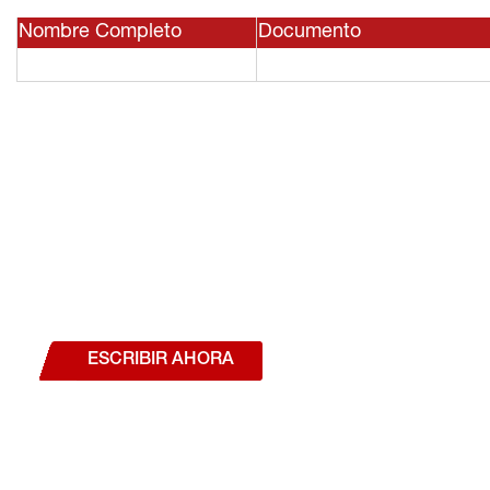
Nombre Completo
Documento
¿Deseas hablar con un a
estás interesado en a
nuestros productos o se
ESCRIBIR AHORA