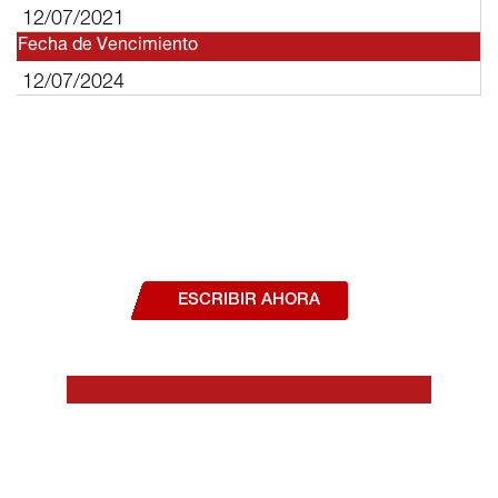
12/07/2021
Fecha de Vencimiento
12/07/2024
¿Deseas hablar con un asesor, o estás
interesado en alguno de nuestros
productos o servicios?
ESCRIBIR AHORA