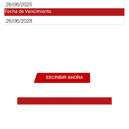
26/06/2025
Fecha de Vencimiento
26/06/2028
¿Deseas hablar con un asesor, o estás
interesado en alguno de nuestros
productos o servicios?
ESCRIBIR AHORA