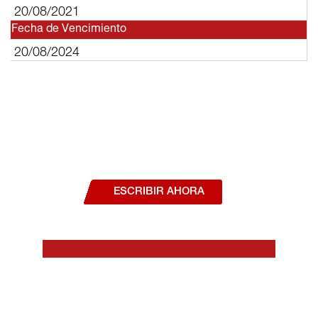
20/08/2021
Fecha de Vencimiento
20/08/2024
¿Deseas hablar con un asesor, o estás
interesado en alguno de nuestros
productos o servicios?
ESCRIBIR AHORA