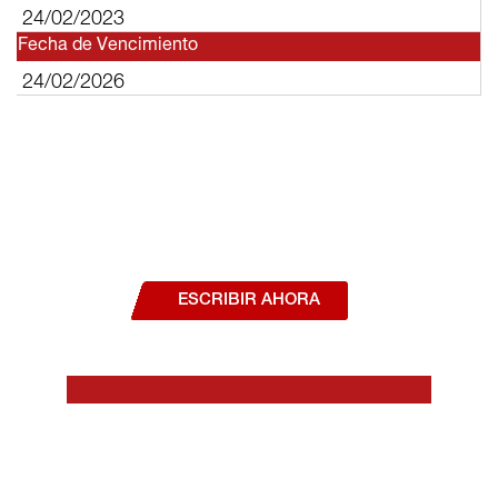
24/02/2023
Fecha de Vencimiento
24/02/2026
¿Deseas hablar con un asesor, o estás
interesado en alguno de nuestros
productos o servicios?
ESCRIBIR AHORA