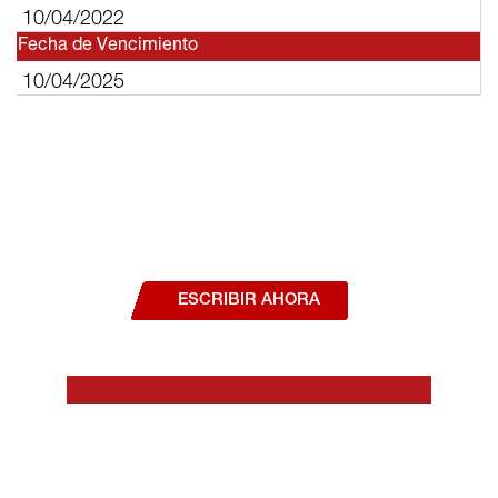
10/04/2022
Fecha de Vencimiento
10/04/2025
¿Deseas hablar con un asesor, o estás
interesado en alguno de nuestros
productos o servicios?
ESCRIBIR AHORA