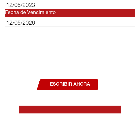
12/05/2023
Fecha de Vencimiento
12/05/2026
¿Deseas hablar con un asesor, o estás
interesado en alguno de nuestros
productos o servicios?
ESCRIBIR AHORA