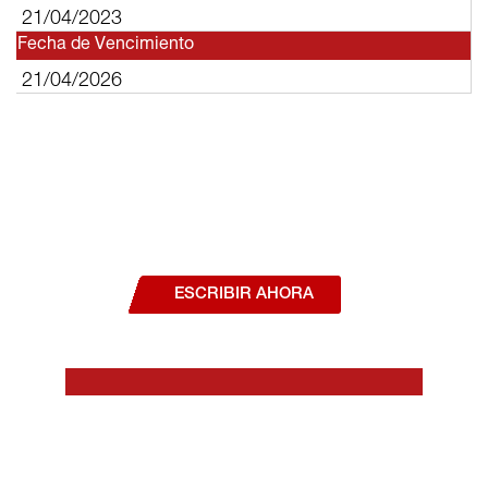
21/04/2023
Fecha de Vencimiento
21/04/2026
¿Deseas hablar con un asesor, o estás
interesado en alguno de nuestros
productos o servicios?
ESCRIBIR AHORA