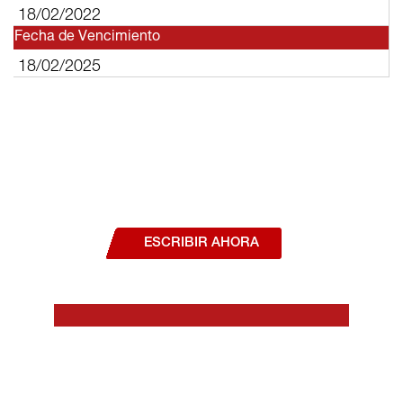
18/02/2022
Fecha de Vencimiento
18/02/2025
¿Deseas hablar con un asesor, o estás
interesado en alguno de nuestros
productos o servicios?
ESCRIBIR AHORA