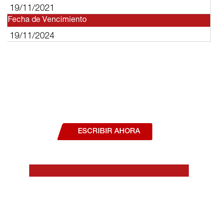
19/11/2021
Fecha de Vencimiento
19/11/2024
¿Deseas hablar con un asesor, o estás
interesado en alguno de nuestros
productos o servicios?
ESCRIBIR AHORA