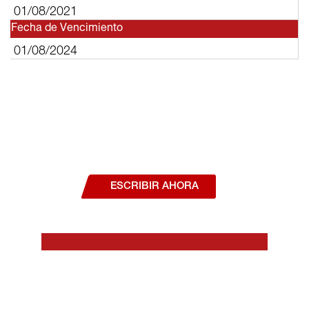
01/08/2021
Fecha de Vencimiento
01/08/2024
¿Deseas hablar con un asesor, o estás
interesado en alguno de nuestros
productos o servicios?
ESCRIBIR AHORA