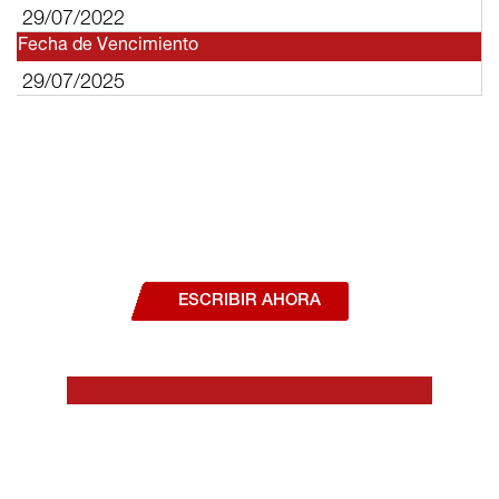
29/07/2022
Fecha de Vencimiento
29/07/2025
¿Deseas hablar con un asesor, o estás
interesado en alguno de nuestros
productos o servicios?
ESCRIBIR AHORA