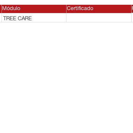
Módulo
Certificado
TREE CARE
sesor, o
lguno de
rvicios?