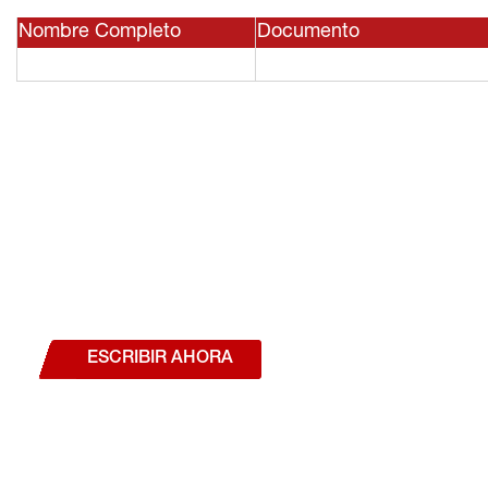
Nombre Completo
Documento
¿Deseas hablar con un a
estás interesado en a
nuestros productos o se
ESCRIBIR AHORA