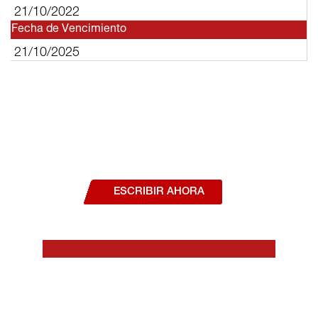
21/10/2022
Fecha de Vencimiento
21/10/2025
¿Deseas hablar con un asesor, o estás
interesado en alguno de nuestros
productos o servicios?
ESCRIBIR AHORA