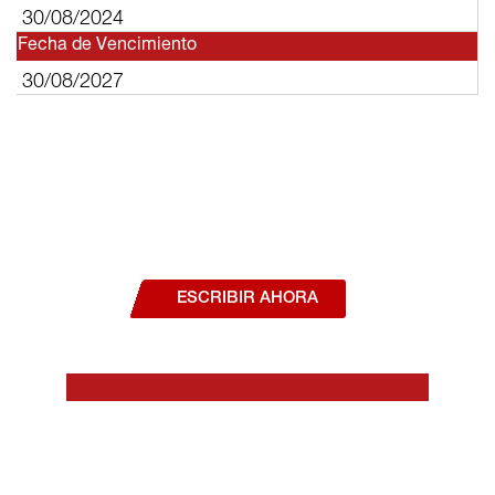
30/08/2024
Fecha de Vencimiento
30/08/2027
¿Deseas hablar con un asesor, o estás
interesado en alguno de nuestros
productos o servicios?
ESCRIBIR AHORA