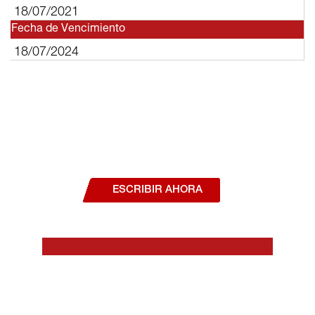
18/07/2021
Fecha de Vencimiento
18/07/2024
¿Deseas hablar con un asesor, o estás
interesado en alguno de nuestros
productos o servicios?
ESCRIBIR AHORA