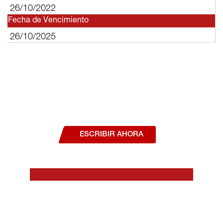
26/10/2022
Fecha de Vencimiento
26/10/2025
¿Deseas hablar con un asesor, o estás
interesado en alguno de nuestros
productos o servicios?
ESCRIBIR AHORA