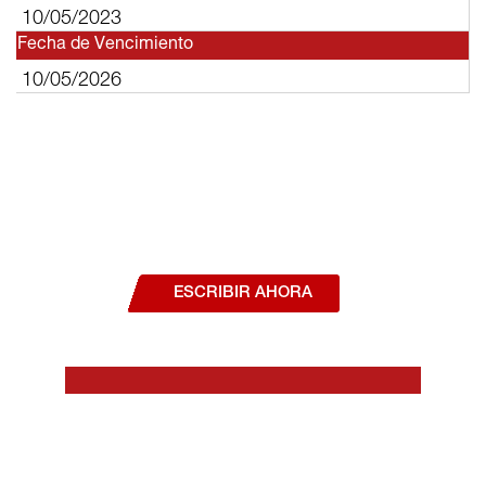
10/05/2023
Fecha de Vencimiento
10/05/2026
¿Deseas hablar con un asesor, o estás
interesado en alguno de nuestros
productos o servicios?
ESCRIBIR AHORA