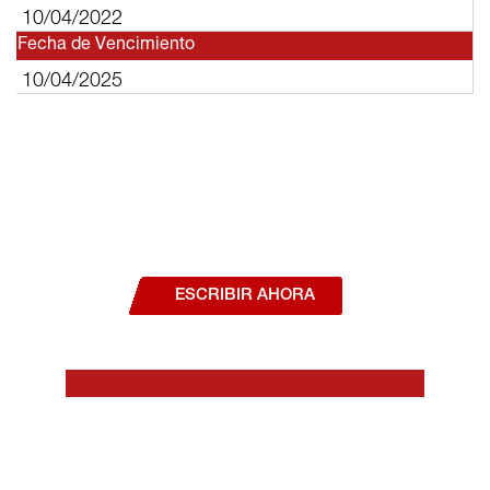
10/04/2022
Fecha de Vencimiento
10/04/2025
¿Deseas hablar con un asesor, o estás
interesado en alguno de nuestros
productos o servicios?
ESCRIBIR AHORA