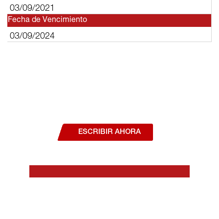
03/09/2021
Fecha de Vencimiento
03/09/2024
¿Deseas hablar con un asesor, o estás
interesado en alguno de nuestros
productos o servicios?
ESCRIBIR AHORA