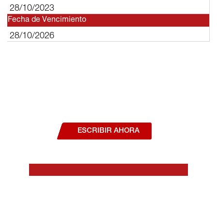
28/10/2023
Fecha de Vencimiento
28/10/2026
¿Deseas hablar con un asesor, o estás
interesado en alguno de nuestros
productos o servicios?
ESCRIBIR AHORA