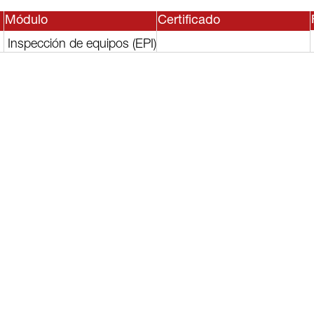
Módulo
Certificado
Inspección de equipos (EPI)
sesor, o
lguno de
rvicios?