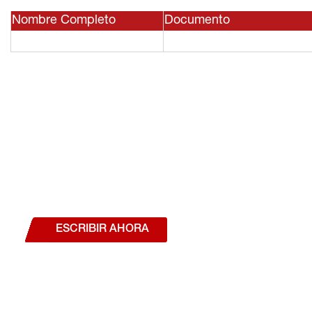
Nombre Completo
Documento
¿Deseas hablar con un a
estás interesado en a
nuestros productos o se
ESCRIBIR AHORA