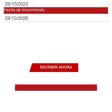
28/10/2023
Fecha de Vencimiento
28/10/2026
¿Deseas hablar con un asesor, o estás
interesado en alguno de nuestros
productos o servicios?
ESCRIBIR AHORA