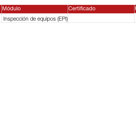
Módulo
Certificado
Inspección de equipos (EPI)
sesor, o
lguno de
rvicios?