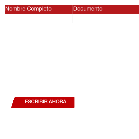
Nombre Completo
Documento
¿Deseas hablar con un a
estás interesado en a
nuestros productos o se
ESCRIBIR AHORA