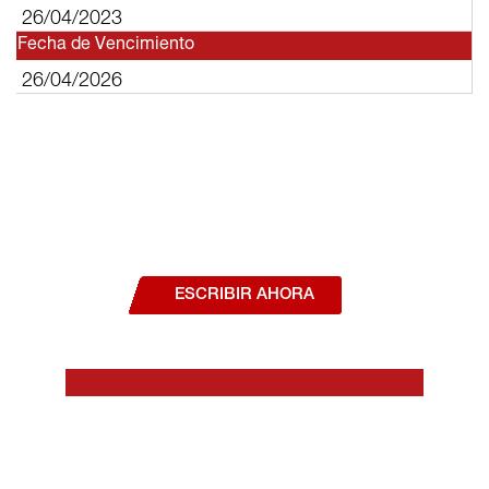
26/04/2023
Fecha de Vencimiento
26/04/2026
¿Deseas hablar con un asesor, o estás
interesado en alguno de nuestros
productos o servicios?
ESCRIBIR AHORA