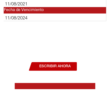
11/08/2021
Fecha de Vencimiento
11/08/2024
¿Deseas hablar con un asesor, o estás
interesado en alguno de nuestros
productos o servicios?
ESCRIBIR AHORA