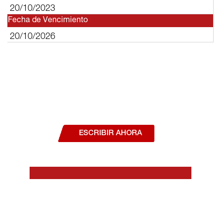
20/10/2023
Fecha de Vencimiento
20/10/2026
¿Deseas hablar con un asesor, o estás
interesado en alguno de nuestros
productos o servicios?
ESCRIBIR AHORA