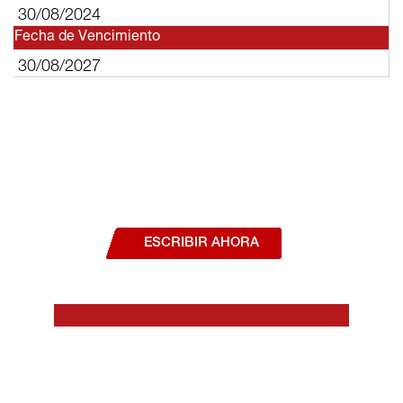
30/08/2024
Fecha de Vencimiento
30/08/2027
¿Deseas hablar con un asesor, o estás
interesado en alguno de nuestros
productos o servicios?
ESCRIBIR AHORA