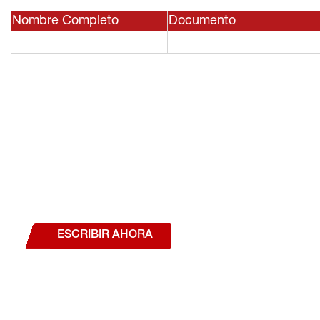
Nombre Completo
Documento
¿Deseas hablar con un a
estás interesado en a
nuestros productos o se
ESCRIBIR AHORA