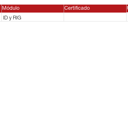
Módulo
Certificado
ID y RIG
sesor, o
lguno de
rvicios?