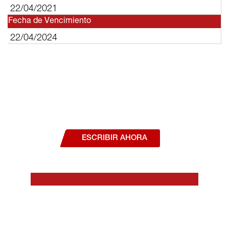
22/04/2021
Fecha de Vencimiento
22/04/2024
¿Deseas hablar con un asesor, o estás
interesado en alguno de nuestros
productos o servicios?
ESCRIBIR AHORA