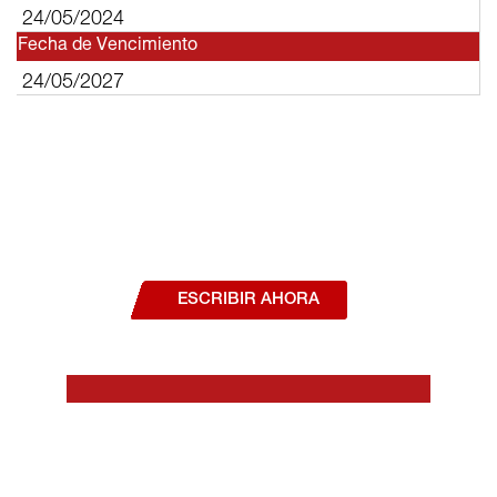
24/05/2024
Fecha de Vencimiento
24/05/2027
¿Deseas hablar con un asesor, o estás
interesado en alguno de nuestros
productos o servicios?
ESCRIBIR AHORA