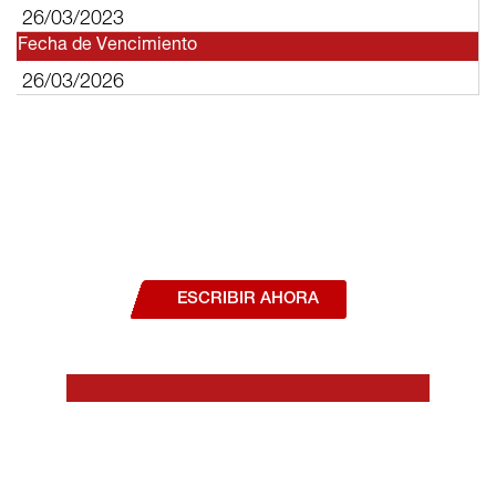
26/03/2023
Fecha de Vencimiento
26/03/2026
¿Deseas hablar con un asesor, o estás
interesado en alguno de nuestros
productos o servicios?
ESCRIBIR AHORA