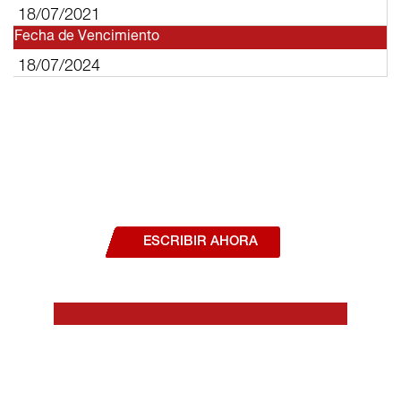
18/07/2021
Fecha de Vencimiento
18/07/2024
¿Deseas hablar con un asesor, o estás
interesado en alguno de nuestros
productos o servicios?
ESCRIBIR AHORA