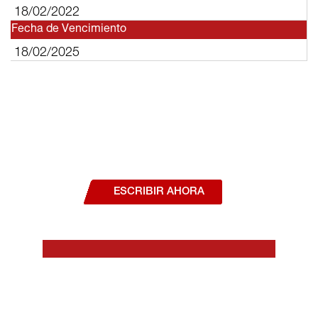
18/02/2022
Fecha de Vencimiento
18/02/2025
¿Deseas hablar con un asesor, o estás
interesado en alguno de nuestros
productos o servicios?
ESCRIBIR AHORA