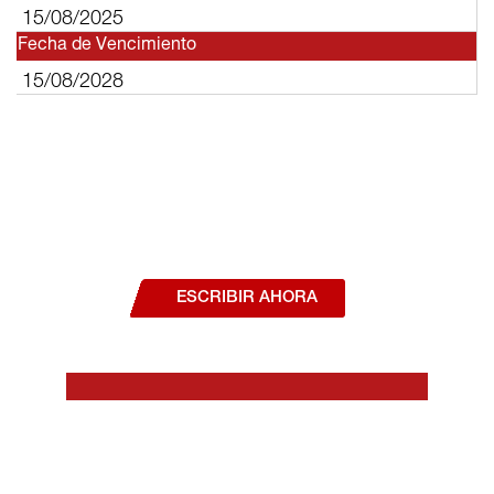
15/08/2025
Fecha de Vencimiento
15/08/2028
¿Deseas hablar con un asesor, o estás
interesado en alguno de nuestros
productos o servicios?
ESCRIBIR AHORA