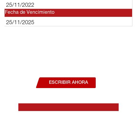
25/11/2022
Fecha de Vencimiento
25/11/2025
¿Deseas hablar con un asesor, o estás
interesado en alguno de nuestros
productos o servicios?
ESCRIBIR AHORA