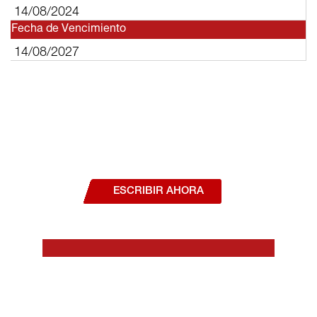
14/08/2024
Fecha de Vencimiento
14/08/2027
¿Deseas hablar con un asesor, o estás
interesado en alguno de nuestros
productos o servicios?
ESCRIBIR AHORA