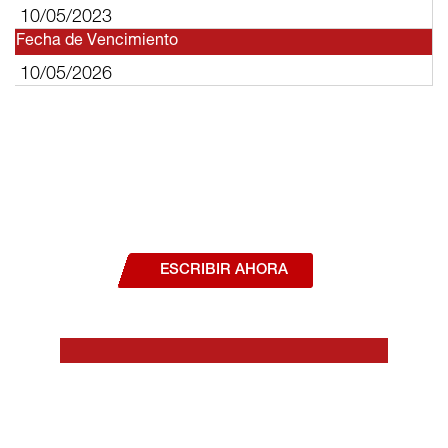
10/05/2023
Fecha de Vencimiento
10/05/2026
¿Deseas hablar con un asesor, o estás
interesado en alguno de nuestros
productos o servicios?
ESCRIBIR AHORA